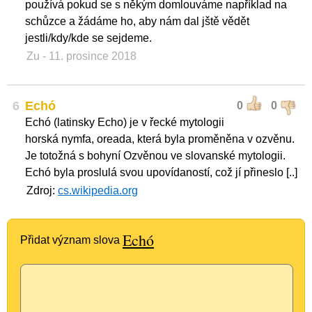
používá pokud se s někým domlouváme například na
schůzce a žádáme ho, aby nám dal jště vědět
jestli/kdy/kde se sejdeme.
Zu
- 11. prosince 2018
6
Echó
0
0
Echó (latinsky Echo) je v řecké mytologii
horská nymfa, oreada, která byla proměněna v ozvěnu.
Je totožná s bohyní Ozvěnou ve slovanské mytologii.
Echó byla proslulá svou upovídaností, což jí přineslo [..]
Zdroj:
cs.wikipedia.org
Echó
Přidat význam slova