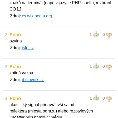
znaků na terminál (např. v jazyce PHP, shellu, rozhraní
CO [..]
Zdroj:
cs.wikipedia.org
2
Echó
1
0
ozvìna
Zdroj:
islo.cz
3
Echó
1
0
zpìtná vazba
Zdroj:
it-slovnik.cz
4
Echó
1
0
akustický signál prinavrátivší sa od
reflektora (miesta odrazu) alebo rozptylových
(”scattering”) prvkov v médiu.