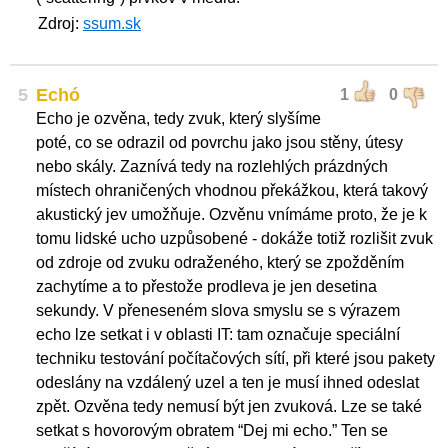
Zdroj:
ssum.sk
5
Echó
1
0
Echo je ozvěna, tedy zvuk, který slyšíme
poté, co se odrazil od povrchu jako jsou stěny, útesy
nebo skály. Zaznívá tedy na rozlehlých prázdných
místech ohraničených vhodnou překážkou, která takový
akustický jev umožňuje. Ozvěnu vnímáme proto, že je k
tomu lidské ucho uzpůsobené - dokáže totiž rozlišit zvuk
od zdroje od zvuku odraženého, který se zpožděním
zachytíme a to přestože prodleva je jen desetina
sekundy. V přeneseném slova smyslu se s výrazem
echo lze setkat i v oblasti IT: tam označuje speciální
techniku testování počítačových sítí, při které jsou pakety
odeslány na vzdálený uzel a ten je musí ihned odeslat
zpět. Ozvěna tedy nemusí být jen zvuková. Lze se také
setkat s hovorovým obratem “Dej mi echo.” Ten se