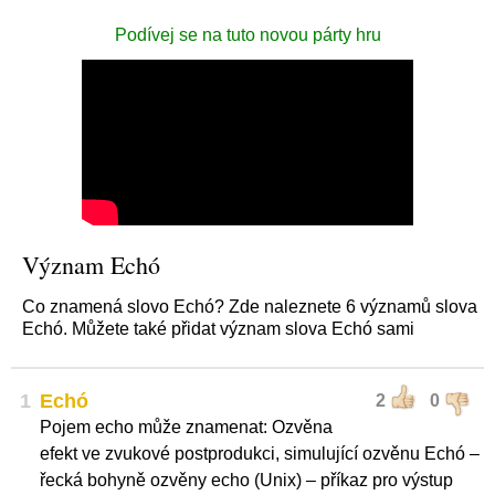
Podívej se na tuto novou párty hru
Význam Echó
Co znamená slovo Echó? Zde naleznete 6 významů slova
Echó. Můžete také přidat význam slova Echó sami
1
Echó
2
0
Pojem echo může znamenat: Ozvěna
efekt ve zvukové postprodukci, simulující ozvěnu Echó –
řecká bohyně ozvěny echo (Unix) – příkaz pro výstup