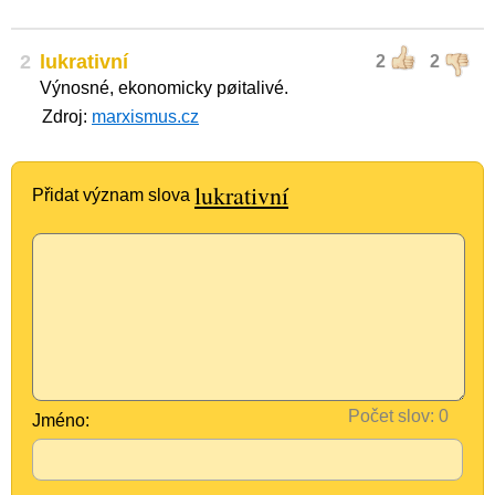
2
lukrativní
2
2
Výnosné, ekonomicky pøitalivé.
Zdroj:
marxismus.cz
lukrativní
Přidat význam slova
Počet slov:
Jméno: