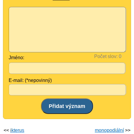
Počet slov:
Jméno:
E-mail: (*nepovinný)
<<
ikterus
monopodiální
>>