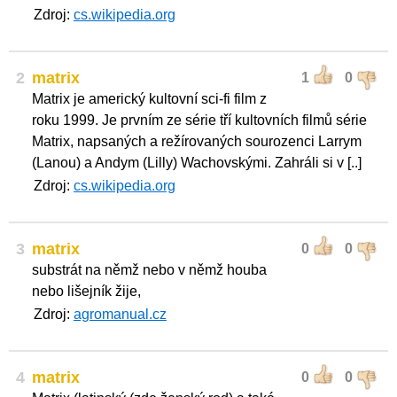
Zdroj:
cs.wikipedia.org
2
matrix
1
0
Matrix je americký kultovní sci-fi film z
roku 1999. Je prvním ze série tří kultovních filmů série
Matrix, napsaných a režírovaných sourozenci Larrym
(Lanou) a Andym (Lilly) Wachovskými. Zahráli si v [..]
Zdroj:
cs.wikipedia.org
3
matrix
0
0
substrát na němž nebo v němž houba
nebo lišejník žije,
Zdroj:
agromanual.cz
4
matrix
0
0