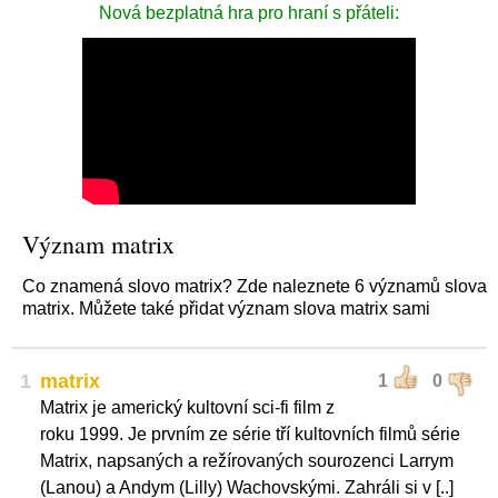
Nová bezplatná hra pro hraní s přáteli:
Význam matrix
Co znamená slovo matrix? Zde naleznete 6 významů slova
matrix. Můžete také přidat význam slova matrix sami
1
matrix
1
0
Matrix je americký kultovní sci-fi film z
roku 1999. Je prvním ze série tří kultovních filmů série
Matrix, napsaných a režírovaných sourozenci Larrym
(Lanou) a Andym (Lilly) Wachovskými. Zahráli si v [..]