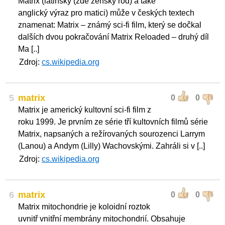
Matrix (latinský (zde ženský rod) a také
anglický výraz pro matici) může v českých textech
znamenat: Matrix – známý sci-fi film, který se dočkal
dalších dvou pokračování Matrix Reloaded – druhý díl
Ma [..]
Zdroj:
cs.wikipedia.org
5
matrix
0
0
Matrix je americký kultovní sci-fi film z
roku 1999. Je prvním ze série tří kultovních filmů série
Matrix, napsaných a režírovaných sourozenci Larrym
(Lanou) a Andym (Lilly) Wachovskými. Zahráli si v [..]
Zdroj:
cs.wikipedia.org
6
matrix
0
0
Matrix mitochondrie je koloidní roztok
uvnitř vnitřní membrány mitochondrií. Obsahuje