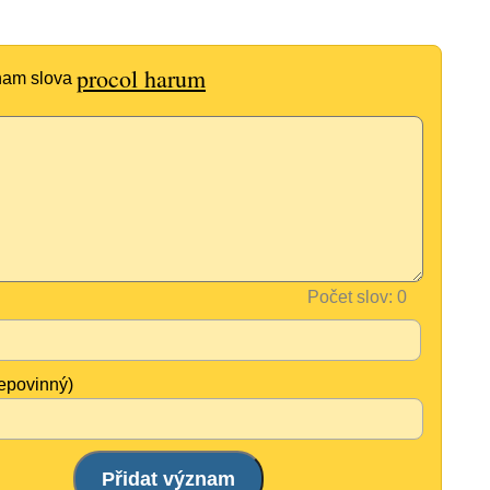
procol harum
znam slova
Počet slov:
nepovinný)