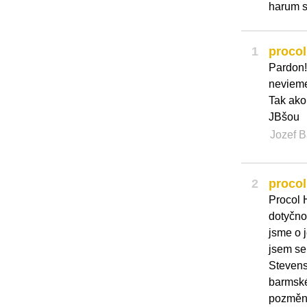
harum 
1
proco
Pardon!
nevieme
Tak ako
JBšou
Jozef B
2
proco
Procol 
dotyčno
jsme o j
jsem se
Stevens
barmské
pozměn