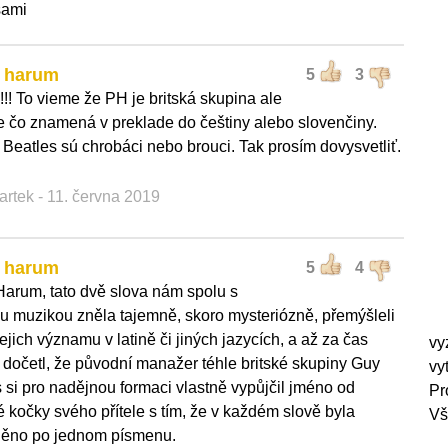
sami
l harum
5
3
!!! To vieme že PH je britská skupina ale
 čo znamená v preklade do češtiny alebo slovenčiny.
 Beatles sú chrobáci nebo brouci. Tak prosím dovysvetliť.
artek
- 11. června 2019
l harum
5
4
Harum, tato dvě slova nám spolu s
u muzikou zněla tajemně, skoro mysteriózně, přemýšleli
ejich významu v latině či jiných jazycích, a až za čas
vy
 dočetl, že původní manažer téhle britské skupiny Guy
vy
 si pro nadějnou formaci vlastně vypůjčil jméno od
Pr
 kočky svého přítele s tím, že v každém slově byla
Vš
ěno po jednom písmenu.