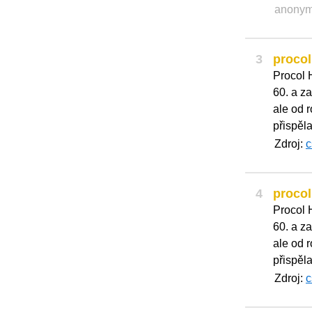
anony
3
proco
Procol 
60. a za
ale od 
přispěla
Zdroj:
c
4
proco
Procol 
60. a za
ale od 
přispěla
Zdroj:
c