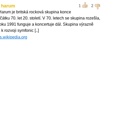
l harum
1
2
Harum je britská rocková skupina konce
čátku 70. let 20. století. V 70. letech se skupina rozešla,
roku 1991 funguje a koncertuje dál. Skupina výrazně
 k rozvoji symfonic [..]
s.wikipedia.org