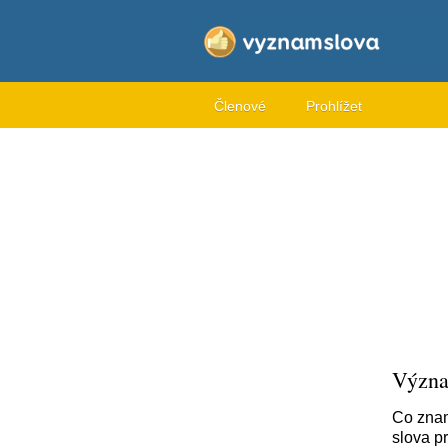
Členové
Prohlížet
Význa
Co znam
slova p