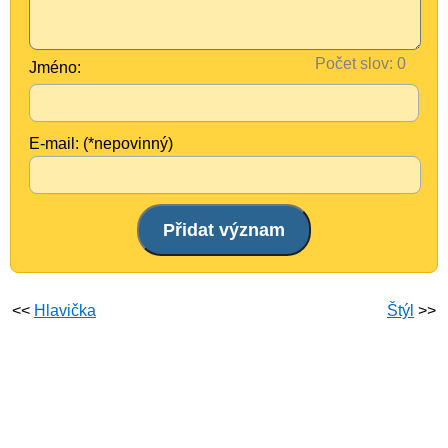
Počet slov:
Jméno:
E-mail: (*nepovinný)
<<
Hlavička
Štýl
>>