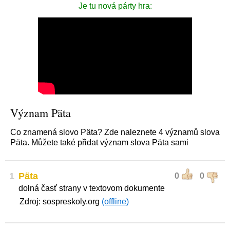
Je tu nová párty hra:
Význam Päta
Co znamená slovo Päta? Zde naleznete 4 významů slova
Päta. Můžete také přidat význam slova Päta sami
1
Päta
0
0
dolná časť strany v textovom dokumente
Zdroj: sospreskoly.org
(offline)