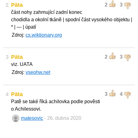
2
Päta
2
3
část nohy zahrnující zadní konec
chodidla a okolní tkáně | spodní část vysokého objektu |
* | — | úpatí
Zdroj:
cs.wiktionary.org
3
Päta
2
3
viz. UATA
Zdroj:
vseohw.net
4
Päta
3
4
Patě se také říká achilovka podle pověsti
o Achilessovi.
matesovic
- 26. dubna 2020