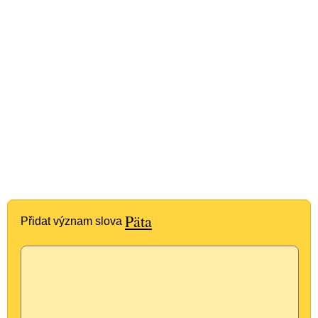
Päta
Přidat význam slova