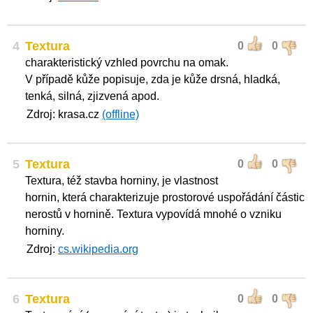
4
Textura
0
0
charakteristický vzhled povrchu na omak.
V případě kůže popisuje, zda je kůže drsná, hladká,
tenká, silná, zjizvená apod.
Zdroj: krasa.cz
(offline)
5
Textura
0
0
Textura, též stavba horniny, je vlastnost
hornin, která charakterizuje prostorové uspořádání částic
nerostů v hornině. Textura vypovídá mnohé o vzniku
horniny.
Zdroj:
cs.wikipedia.org
6
Textura
0
0