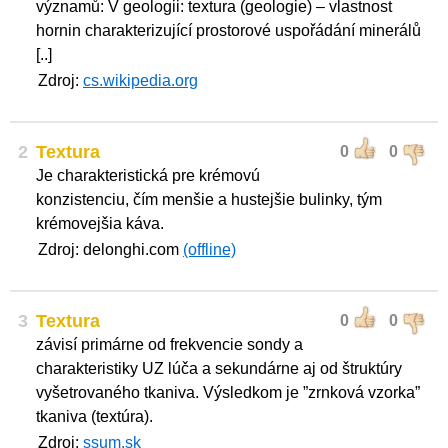
významů: V geologii: textura (geologie) – vlastnost
hornin charakterizující prostorové uspořádání minerálů
[..]
Zdroj:
cs.wikipedia.org
2
Textura
0
0
Je charakteristická pre krémovú
konzistenciu, čím menšie a hustejšie bulinky, tým
krémovejšia káva.
Zdroj: delonghi.com
(offline)
3
Textura
0
0
závisí primárne od frekvencie sondy a
charakteristiky UZ lúča a sekundárne aj od štruktúry
vyšetrovaného tkaniva. Výsledkom je ”zrnková vzorka”
tkaniva (textúra).
Zdroj:
ssum.sk