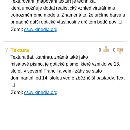
Texturování (mapování textur) je technika,
která umožňuje dodat realistický vzhled virtuálnímu
trojrozměrnému modelu. Znamená to, že určíme barvu a
případně další optické vlastnosti v určitém bodě pov [..]
Zdroj:
cs.wikipedia.org
7
Textura
0
0
Textura (lat. tkanina), známá také jako
misálové písmo, je gotické písmo, které vzniklo ve 13.
století v severní Francii a velmi záhy se stalo
dominantní, od 14. století vedle zběžnější bastardy. Text
[..]
Zdroj:
cs.wikipedia.org