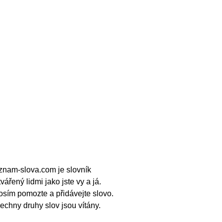
znam-slova.com je slovník
tvářený lidmi jako jste vy a já.
osím pomozte a přidávejte slovo.
echny druhy slov jsou vítány.