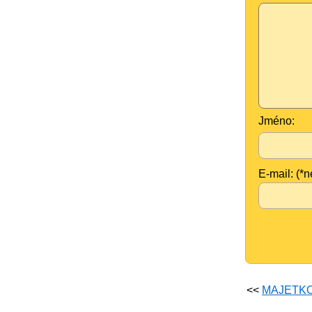
Jméno:
E-mail: (*
<<
MAJETK