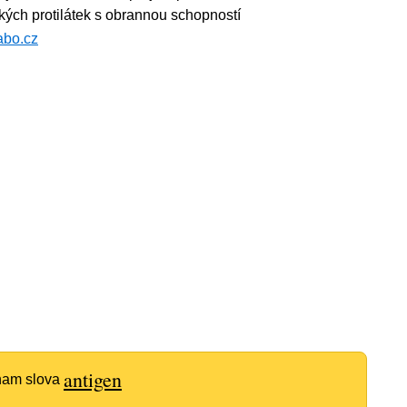
ckých protilátek s obrannou schopností
abo.cz
antigen
znam slova