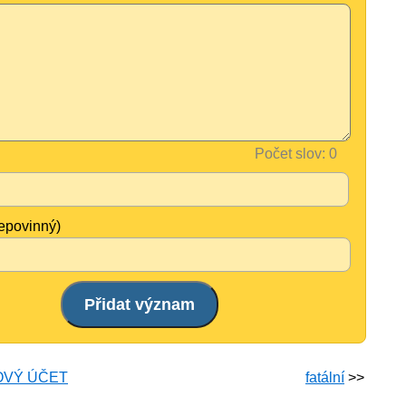
Počet slov:
nepovinný)
OVÝ ÚČET
fatální
>>