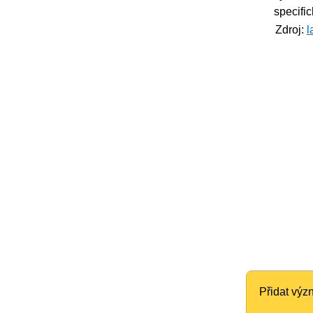
specifi
Zdroj:
l
Přidat vý