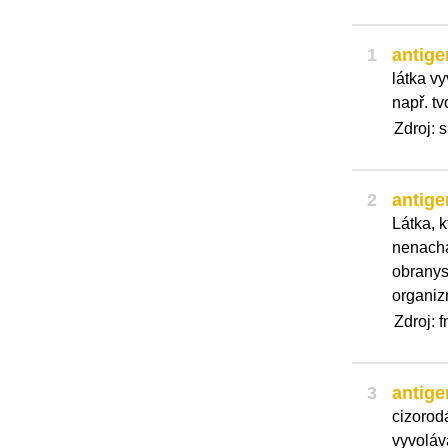
1
antige
látka vy
např. tv
Zdroj: 
2
antige
Látka, 
nenach
obranys
organiz
Zdroj: 
3
antige
cizorod
vyvoláva