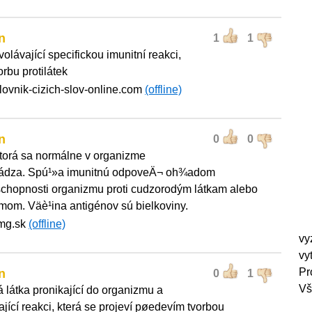
n
1
1
volávající specifickou imunitní reakci,
orbu protilátek
slovnik-cizich-slov-online.com
(offline)
n
0
0
ktorá sa normálne v organizme
ádza. Spú¹»a imunitnú odpoveÄ¬ oh¾adom
chopnosti organizmu proti cudzorodým látkam alebo
mom. Väè¹ina antigénov sú bielkoviny.
fmg.sk
(offline)
vy
vy
Pr
n
0
1
Vš
á látka pronikající do organizmu a
jící reakci, která se projeví pøedevím tvorbou