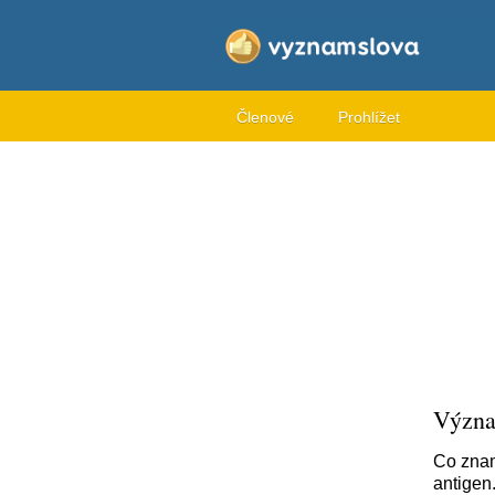
Členové
Prohlížet
Význa
Co znam
antigen