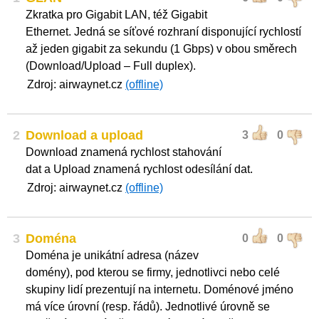
Zkratka pro Gigabit LAN, též Gigabit
Ethernet. Jedná se síťové rozhraní disponující rychlostí
až jeden gigabit za sekundu (1 Gbps) v obou směrech
(Download/Upload – Full duplex).
Zdroj: airwaynet.cz
(offline)
2
Download a upload
3
0
Download znamená rychlost stahování
dat a Upload znamená rychlost odesílání dat.
Zdroj: airwaynet.cz
(offline)
3
Doména
0
0
Doména je unikátní adresa (název
domény), pod kterou se firmy, jednotlivci nebo celé
skupiny lidí prezentují na internetu. Doménové jméno
má více úrovní (resp. řádů). Jednotlivé úrovně se