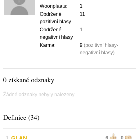
Woonplaats:
1
Obdržené
11
pozitivní hlasy
Obdržené
1
negativní hlasy
Karma:
9
(pozitivní hlasy-
negativní hlasy)
0 získané odznaky
Žádné odznaky nebyly nalezeny
Definice (34)
1
GLAN
6
0