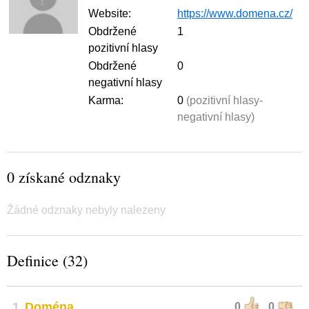
Website:
https://www.domena.cz/
Obdržené
1
pozitivní hlasy
Obdržené
0
negativní hlasy
Karma:
0
(pozitivní hlasy-
negativní hlasy)
0 získané odznaky
Žádné odznaky nebyly nalezeny
Definice (32)
1
Doména
0
0