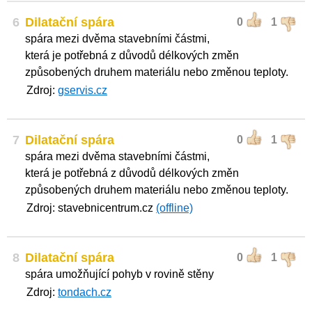
6
Dilatační spára
0
1
spára mezi dvěma stavebními částmi,
která je potřebná z důvodů délkových změn
způsobených druhem materiálu nebo změnou teploty.
Zdroj:
gservis.cz
7
Dilatační spára
0
1
spára mezi dvěma stavebními částmi,
která je potřebná z důvodů délkových změn
způsobených druhem materiálu nebo změnou teploty.
Zdroj: stavebnicentrum.cz
(offline)
8
Dilatační spára
0
1
spára umožňující pohyb v rovině stěny
Zdroj:
tondach.cz