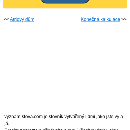
<<
Atriový dům
Konečná kalkulace
>>
vyznam-slova.com je slovník vytvářený lidmi jako jste vy a
já.