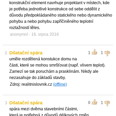
konstrukční element navrhuje projektant v místech, kde
je potřeba jednotlivé konstrukce od sebe oddělit z
důvodu předpokládaného statického nebo dynamického
pohybu a nebo pohybu zapříčiněného teplotní
roztažností těles.
anonymní
- 16. srpna 2016
2
Dilatační spára
1
1
uměle rozdělená konstukce domu na
části, které se mohou smršťovat (např. vlivem teplot).
Zamezí se tak poruchám a prasklinám. Nikdy ale
nezasahuje do základů stavby.
Zdroj: realitnislovnik.cz
(offline)
3
Dilatační spára
0
1
spára mezi dvěma stavebními částmi,
která je potřebná z důvodů délkových změn