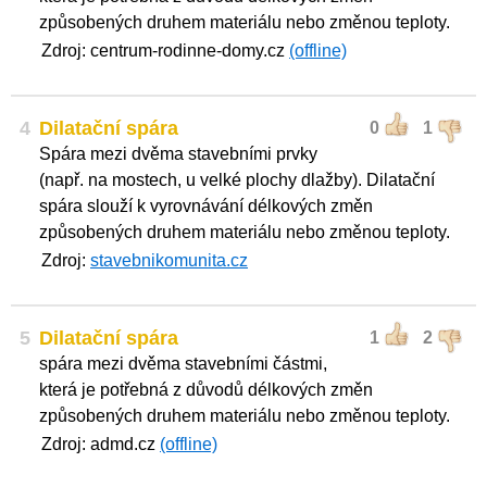
způsobených druhem materiálu nebo změnou teploty.
Zdroj: centrum-rodinne-domy.cz
(offline)
4
Dilatační spára
0
1
Spára mezi dvěma stavebními prvky
(např. na mostech, u velké plochy dlažby). Dilatační
spára slouží k vyrovnávání délkových změn
způsobených druhem materiálu nebo změnou teploty.
Zdroj:
stavebnikomunita.cz
5
Dilatační spára
1
2
spára mezi dvěma stavebními částmi,
která je potřebná z důvodů délkových změn
způsobených druhem materiálu nebo změnou teploty.
Zdroj: admd.cz
(offline)