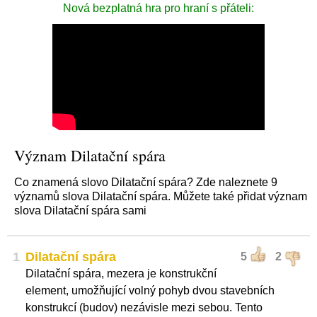
Nová bezplatná hra pro hraní s přáteli:
Význam Dilatační spára
Co znamená slovo Dilatační spára? Zde naleznete 9
významů slova Dilatační spára. Můžete také přidat význam
slova Dilatační spára sami
1
Dilatační spára
5
2
Dilatační spára, mezera je konstrukční
element, umožňující volný pohyb dvou stavebních
konstrukcí (budov) nezávisle mezi sebou. Tento