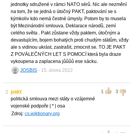
jednotky sdružené v rámci NATO sérů. Nic ale nezmění
na tom, že se jedná o útočný PAKT, paktování se s
kýmkoliv kdo nemá čestné úmysly. Potom by to musela
být Mezinárodní smlouva. Deklarace národů, zemí
celého světa . Pakt zůstane vždy paktem, útočným a
devastujícím, bojem bohatých proti chudým státům, vždy
ale s vidinou ukrást, zastrašit, zmocnit se. TO JE PAKT
Z POVÁLEČNÝCH LET S POMOCÍ která byla draze
vykoupena a zaplacena jůůůů ese sácku.
JOSBIS
- 15. února 2022
2
pakt
1
3
politická smlouva mezi státy o vzájemné
vojenské podpoře | * | osa
Zdroj:
cs.wiktionary.org