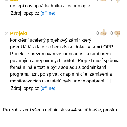
nejlepí dostupná technika a technologie;
Zdroj: opzp.cz
(offline)
2
Projekt
0
0
konkrétní ucelený projektový zámìr, který
pøedkládá adatel s cílem získat dotaci v rámci OPP.
Projekt je prezentován ve formì ádosti a souborem
povinných a nepovinných pøíloh. Projekt musí splòovat
formální náleitosti a být v souladu s podmínkami
programu, tzn. pøispívat k naplnìní cíle, zamìøení a
monitorovacích ukazatelù pøísluného opatøení. [..]
Zdroj: opzp.cz
(offline)
Pro zobrazení všech definic slova 44 se přihlašte, prosím.