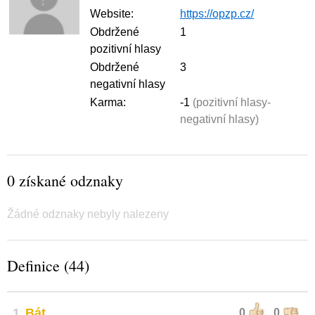
Website:
https://opzp.cz/
Obdržené
1
pozitivní hlasy
Obdržené
3
negativní hlasy
Karma:
-1
(pozitivní hlasy-
negativní hlasy)
0 získané odznaky
Žádné odznaky nebyly nalezeny
Definice (44)
1
Bát
0
0