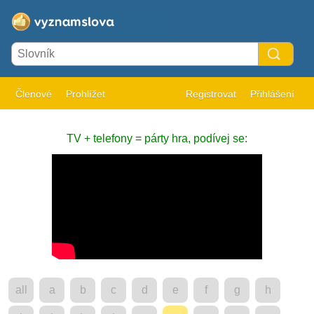
Členové
Prohlížet
Registrovat
Přihlášení
TV + telefony = párty hra, podívej se:
all
a
b
c
d
e
f
g
h