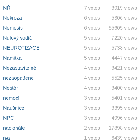
NŘ
7 votes
3919 views
Nekroza
6 votes
5306 views
Nemesis
6 votes
55605 views
Nulový vodič
5 votes
7220 views
NEUROTIZACE
5 votes
5738 views
Námitka
5 votes
4447 views
Nezastavitelné
4 votes
3421 views
nezaopatřené
4 votes
5525 views
Nestór
4 votes
3400 views
nemocí
3 votes
5401 views
Náušnice
3 votes
3395 views
NPC
3 votes
4996 views
nacionále
2 votes
17898 views
n/a
1 votes
6439 views