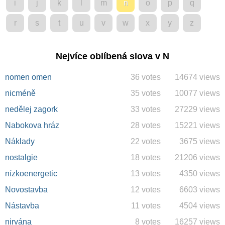
i
j
k
l
m
n
o
p
q
r
s
t
u
v
w
x
y
z
Nejvíce oblíbená slova v N
nomen omen
36 votes
14674 views
nicméně
35 votes
10077 views
nedělej zagork
33 votes
27229 views
Nabokova hráz
28 votes
15221 views
Náklady
22 votes
3675 views
nostalgie
18 votes
21206 views
nízkoenergetic
13 votes
4350 views
Novostavba
12 votes
6603 views
Nástavba
11 votes
4504 views
nirvána
8 votes
16257 views