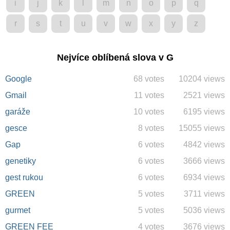
i
j
k
l
m
n
o
p
q
r
s
t
u
v
w
x
y
z
Nejvíce oblíbená slova v G
Google
68 votes
10204 views
Gmail
11 votes
2521 views
garáže
10 votes
6195 views
gesce
8 votes
15055 views
Gap
6 votes
4842 views
genetiky
6 votes
3666 views
gest rukou
6 votes
6934 views
GREEN
5 votes
3711 views
gurmet
5 votes
5036 views
GREEN FEE
4 votes
3676 views