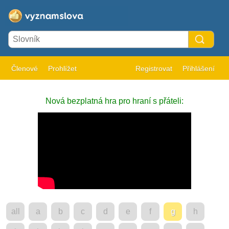
Členové
Prohlížet
Registrovat
Přihlášení
Nová bezplatná hra pro hraní s přáteli:
all
a
b
c
d
e
f
g
h