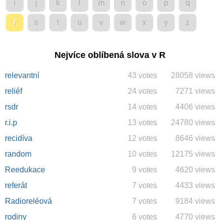
i
j
k
l
m
n
o
p
q
r
s
t
u
v
w
x
y
z
Nejvíce oblíbená slova v R
relevantní
43 votes
28058 views
reliéf
24 votes
7271 views
rsdr
14 votes
4406 views
r.i.p
13 votes
24780 views
recidíva
12 votes
8646 views
random
10 votes
12175 views
Reedukace
9 votes
4620 views
referát
7 votes
4433 views
Radioreléová
7 votes
9184 views
rodiny
6 votes
4770 views