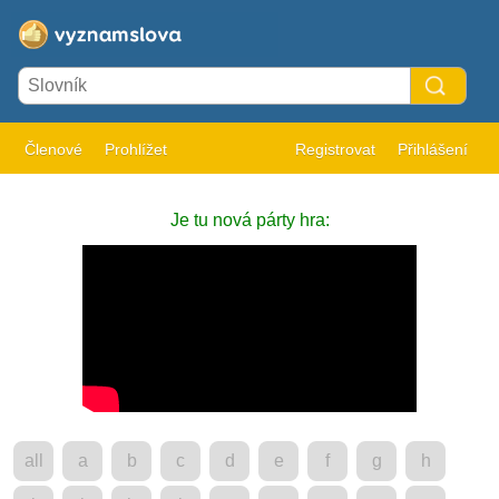
Členové
Prohlížet
Registrovat
Přihlášení
Je tu nová párty hra:
all
a
b
c
d
e
f
g
h