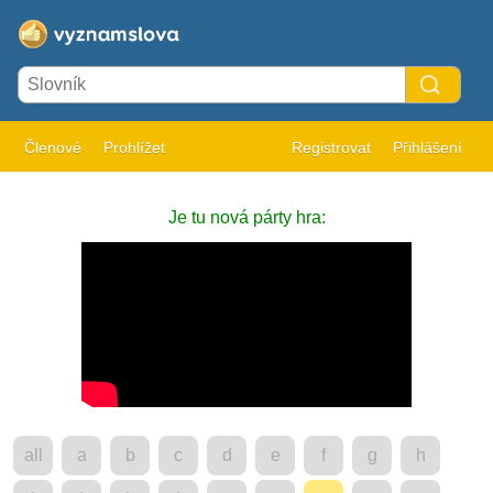
Členové
Prohlížet
Registrovat
Přihlášení
Je tu nová párty hra:
all
a
b
c
d
e
f
g
h