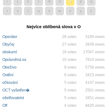
i
j
k
l
m
n
o
p
q
r
s
t
u
v
w
x
y
z
Nejvíce oblíbená slova v O
Operátor
28 votes
3189 views
Obyčej
27 votes
3939 views
obskurní
18 votes
17047 views
Oprávněná os
10 votes
7810 views
Obeživo
8 votes
5756 views
Ostění
6 votes
3423 views
očkování
5 votes
4147 views
OCT vyšetřen�
5 votes
2501 views
ošetřovatelst
5 votes
3451 views
Off
4 votes
9420 views