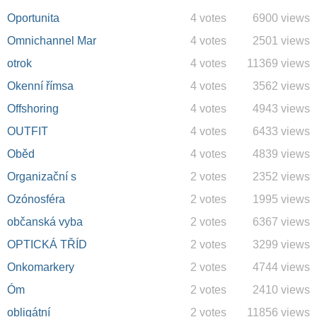
Oportunita
4 votes
6900 views
Omnichannel Mar
4 votes
2501 views
otrok
4 votes
11369 views
Okenní římsa
4 votes
3562 views
Offshoring
4 votes
4943 views
OUTFIT
4 votes
6433 views
Oběd
4 votes
4839 views
Organizační s
2 votes
2352 views
Ozónosféra
2 votes
1995 views
občanská vyba
2 votes
6367 views
OPTICKÁ TŘÍD
2 votes
3299 views
Onkomarkery
2 votes
4744 views
Óm
2 votes
2410 views
obligátní
2 votes
11856 views