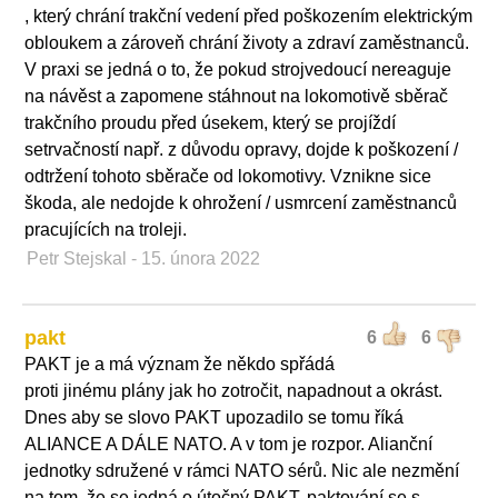
, který chrání trakční vedení před poškozením elektrickým
obloukem a zároveň chrání životy a zdraví zaměstnanců.
V praxi se jedná o to, že pokud strojvedoucí nereaguje
na návěst a zapomene stáhnout na lokomotivě sběrač
trakčního proudu před úsekem, který se projíždí
setrvačností např. z důvodu opravy, dojde k poškození /
odtržení tohoto sběrače od lokomotivy. Vznikne sice
škoda, ale nedojde k ohrožení / usmrcení zaměstnanců
pracujících na troleji.
Petr Stejskal
- 15. února 2022
pakt
6
6
PAKT je a má význam že někdo spřádá
proti jinému plány jak ho zotročit, napadnout a okrást.
Dnes aby se slovo PAKT upozadilo se tomu říká
ALIANCE A DÁLE NATO. A v tom je rozpor. Alianční
jednotky sdružené v rámci NATO sérů. Nic ale nezmění
na tom, že se jedná o útočný PAKT, paktování se s