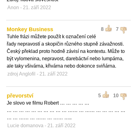
Anon
- 21. září 2022
Monkey Business
8
7
Tuhle frázi můžete použít k označení celé
řady nepravostí a skopičin různého stupně závažnosti.
Český překlad proto hodně závisí na kontextu. Může to
být vylomenina, nepravost, darebáctví nebo lumpárna,
ale taky všivárna, křivárna nebo dokonce sviňárna.
zdroj Anglofil
- 21. září 2022
převorství
5
10
Je slovo ve filmu Robert … … … … …
… … … … … … … … … … …… … …… … … … … …
… … …… … …… … …… …..
Lucie domanova
- 21. září 2022