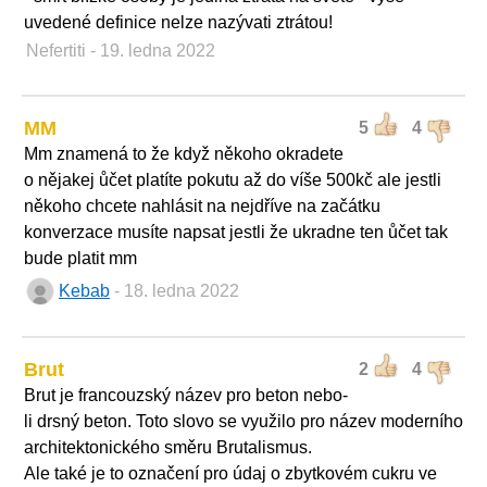
uvedené definice nelze nazývati ztrátou!
Nefertiti
- 19. ledna 2022
MM
5
4
Mm znamená to že když někoho okradete
o nějakej ůčet platíte pokutu až do víše 500kč ale jestli
někoho chcete nahlásit na nejdříve na začátku
konverzace musíte napsat jestli že ukradne ten ůčet tak
bude platit mm
Kebab
- 18. ledna 2022
Brut
2
4
Brut je francouzský název pro beton nebo-
li drsný beton. Toto slovo se využilo pro název moderního
architektonického směru Brutalismus.
Ale také je to označení pro údaj o zbytkovém cukru ve