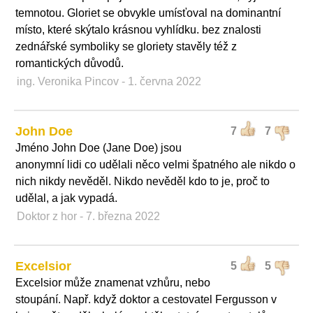
temnotou. Gloriet se obvykle umísťoval na dominantní
místo, které skýtalo krásnou vyhlídku. bez znalosti
zednářské symboliky se gloriety stavěly též z
romantických důvodů.
ing. Veronika Pincov
- 1. června 2022
John Doe
7
7
Jméno John Doe (Jane Doe) jsou
anonymní lidi co udělali něco velmi špatného ale nikdo o
nich nikdy nevěděl. Nikdo nevěděl kdo to je, proč to
udělal, a jak vypadá.
Doktor z hor
- 7. března 2022
Excelsior
5
5
Excelsior může znamenat vzhůru, nebo
stoupání. Např. když doktor a cestovatel Fergusson v