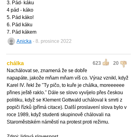
3. Pád- káku
4 pád - káko
5. Pád káko!
6. Pád káku
7. Pád kákem
Anicka
- 8. prosince 2022
chálka
623
20
Nachálovat se, znamená že se dobře
napapáte, jakože mňam mňam víš co. Výraz vznikl, když
Karel IV. řekl že "Ty pičo, to kuře je chálka, moreeeeee
přines ještě raklo." Dále se slovo vyvíjelo přes českou
politiku, když se Klement Gottwald ucháloval k smrti z
popiči řízků (přímá citace). Další proslavení slova bylo v
roce 1989, když studenti skupinově chálovali na
Staroměstském náměstí na protest proti režimu.
Zdroj: lidová slovesnost