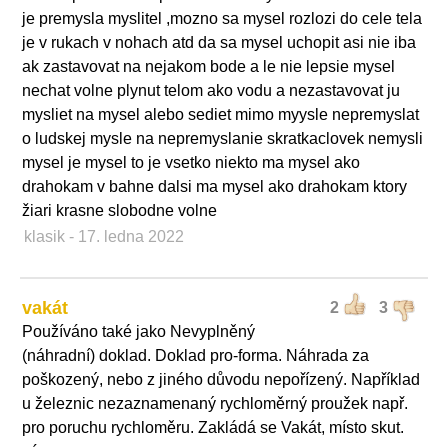
je premysla myslitel ,mozno sa mysel rozlozi do cele tela
je v rukach v nohach atd da sa mysel uchopit asi nie iba
ak zastavovat na nejakom bode a le nie lepsie mysel
nechat volne plynut telom ako vodu a nezastavovat ju
mysliet na mysel alebo sediet mimo myysle nepremyslat
o ludskej mysle na nepremyslanie skratkaclovek nemysli
mysel je mysel to je vsetko niekto ma mysel ako
drahokam v bahne dalsi ma mysel ako drahokam ktory
žiari krasne slobodne volne
klasik
- 17. ledna 2022
vakát
2
3
Používáno také jako Nevyplněný
(náhradní) doklad. Doklad pro-forma. Náhrada za
poškozený, nebo z jiného důvodu nepořízený. Například
u železnic nezaznamenaný rychloměrný proužek např.
pro poruchu rychloměru. Zakládá se Vakát, místo skut.