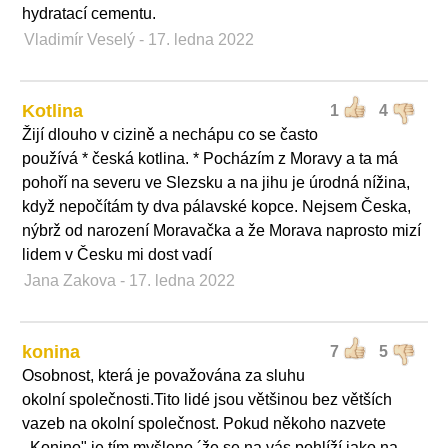
hydratací cementu.
Vladimír Veselý
- 17. ledna 2022
Kotlina
1
4
Žijí dlouho v cizině a nechápu co se často
používá * česká kotlina. * Pocházím z Moravy a ta má
pohoří na severu ve Slezsku a na jihu je úrodná nížina,
když nepočítám ty dva pálavské kopce. Nejsem Česka,
nýbrž od narození Moravačka a že Morava naprosto mizí
lidem v Česku mi dost vadí
Jana Zakova
- 17. ledna 2022
konina
7
5
Osobnost, která je považována za sluhu
okolní společnosti.Tito lidé jsou většinou bez větších
vazeb na okolní společnost. Pokud někoho nazvete
,,Konino" je tím myšleno ´že se na vás pohlíží jako na