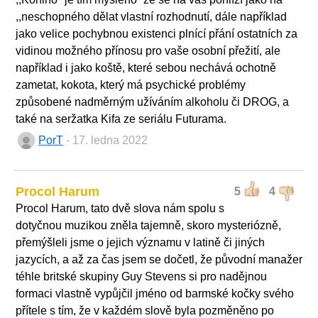
,,neschopného dělat vlastní rozhodnutí, dále například
jako velice pochybnou existenci plnící přání ostatních za
vidinou možného přínosu pro vaše osobní přežití, ale
například i jako koště, které sebou nechává ochotně
zametat, kokota, který má psychické problémy
způsobené nadměrným užíváním alkoholu či DROG, a
také na seržatka Kifa ze seriálu Futurama.
PorT
- 17. ledna 2022
Procol Harum
5
4
Procol Harum, tato dvě slova nám spolu s
dotyčnou muzikou zněla tajemně, skoro mysteriózně,
přemýšleli jsme o jejich významu v latině či jiných
jazycích, a až za čas jsem se dočetl, že původní manažer
téhle britské skupiny Guy Stevens si pro nadějnou
formaci vlastně vypůjčil jméno od barmské kočky svého
přítele s tím, že v každém slově byla pozměněno po