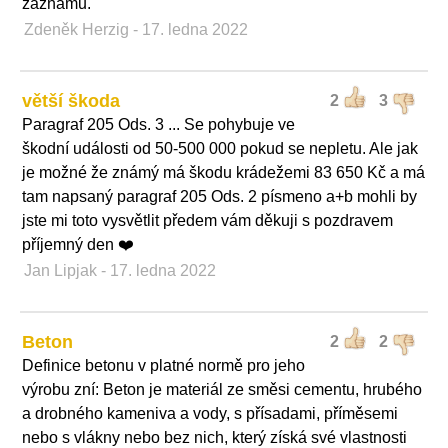
záznamu.
Zdeněk Herzig
- 17. ledna 2022
větší škoda
2
3
Paragraf 205 Ods. 3 ... Se pohybuje ve
škodní události od 50-500 000 pokud se nepletu. Ale jak
je možné že známý má škodu krádežemi 83 650 Kč a má
tam napsaný paragraf 205 Ods. 2 písmeno a+b mohli by
jste mi toto vysvětlit předem vám děkuji s pozdravem
příjemný den ❤️
Jan Lipjak
- 17. ledna 2022
Beton
2
2
Definice betonu v platné normě pro jeho
výrobu zní: Beton je materiál ze směsi cementu, hrubého
a drobného kameniva a vody, s přísadami, příměsemi
nebo s vlákny nebo bez nich, který získá své vlastnosti