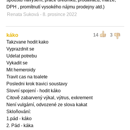
DPH , promítnutí vysokého nájmu prodejny atd.)
Renata Suková
- 8. prosince 2022
káko
14
3
Takzvane hodit kako
Vyprazdnit se
Udelat potrebu
Vykadit se
Mit hemeroidy
Travit cas na toalete
Posledni krok travici soustavy
Slovní spojení - hodit káko
Citově zabarvený výkal, výtrus, exkrement
Není vulgární, odvozené ze slova kakat
Skloňování:
1.pád - káko
2. Pád - káka