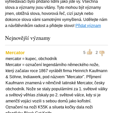
vyhledávači bylo přidáno lidmi jako jste vy. Všechna
slova a významy jsou vítány. Tyto mohou být významy
jmen, obtížná slova, hovorová řeč, cizí jazyk nebo
dokonce slova vámi samotnými vymyšlená. Udělejte nám
a návštěvníkům radost a přidejte slovo!
Přidat význam
Nejnovější významy
Mercator
5
2
mercator = kupec, obchodník
Mercator = označení legendárního německého nože,
který začalav roce 1867 vyrábět firma Heinrich Kaufmann
& Söhne, Indiawerk, pod názvem "Mercator". Příjmení
Kaufmann znamená v němčině latinské Mercator, česky
obchodník. Nože se staly populárními za 1. světové války
a světový věhlas získaly po 2. světové válce, kdy si je
američtí vojáci vozili s sebou domů jako kořistní.
Označení na noži K55K a silueta kočky dala noži