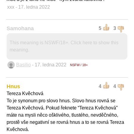
xxx
- 17. ledna 2022
Samohana
5
3
This meaning is NSWF/18+. Click here to show this
meaning.
Basilio
- 17. ledna 2022
NSFW / 18+
Hnus
4
4
Tereza Kvěchová
To je synonum pro slovo hnus. Slovo hnus rovná se
Tereza Kvěchová. Pokud řeknete “Tereza Kvěchová”
máte na mysli něco ošklivého, tlustého, nevděčného,
prostě vše negativní se rovná hnus a to se rovná Tereza
Kvěchová.