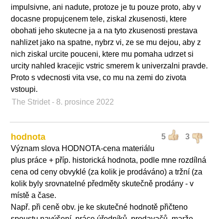
impulsivne, ani nadute, protoze je tu pouze proto, aby v
docasne propujcenem tele, ziskal zkusenosti, ktere
obohati jeho skutecne ja a na tyto zkusenosti prestava
nahlizet jako na spatne, nybrz vi, ze se mu dejou, aby z
nich ziskal urcite pouceni, ktere mu pomaha udrzet si
urcity nahled kracejic vstric smerem k univerzalni pravde.
Proto s vdecnosti vita vse, co mu na zemi do zivota
vstoupi.
The Stridet
- 8. prosince 2022
hodnota
5
3
Význam slova HODNOTA-cena materiálu
plus práce + příp. historická hodnota, podle mne rozdílná
cena od ceny obvyklé (za kolik je prodáváno) a tržní (za
kolik byly srovnatelné předměty skutečně prodány - v
místě a čase.
Např. při ceně obv. je ke skutečné hodnotě přičteno
spoustu navýšení, práce úředníků, prodavačů, marže,