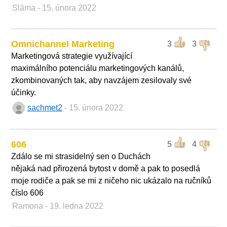
Sláma
- 15. února 2022
Omnichannel Marketing
3
3
Marketingová strategie využívající
maximálního potenciálu marketingových kanálů,
zkombinovaných tak, aby navzájem zesilovaly své
účinky.
sachmet2
- 15. února 2022
606
5
4
Zdálo se mi strasidelný sen o Duchách
nějaká nad přirozená bytost v domě a pak to posedlá
moje rodiče a pak se mi z ničeho nic ukázalo na ručníků
číslo 606
Ramona
- 19. ledna 2022