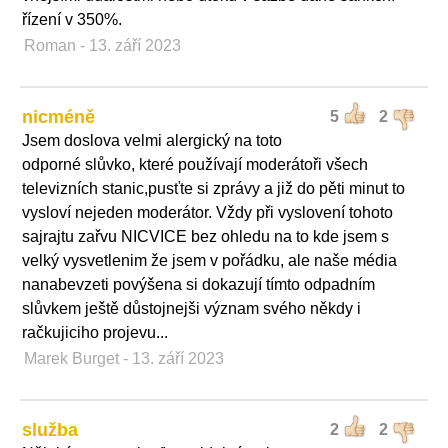
řízení v 350%.
Roman
- 13. září 2023
nicméně
5
2
Jsem doslova velmi alergický na toto
odporné slůvko, které používají moderátoři všech
televizních stanic,pusťte si zprávy a již do pěti minut to
vysloví nejeden moderátor. Vždy při vyslovení tohoto
sajrajtu zařvu NICVICE bez ohledu na to kde jsem s
velký vysvetlenim že jsem v pořádku, ale naše média
nanabevzeti povýšena si dokazují tímto odpadním
slůvkem ještě důstojnejši význam svého někdy i
račkujiciho projevu...
Marek Burget
- 13. září 2023
služba
2
2