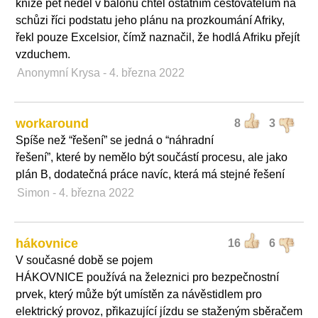
knize pět neděl v balónu chtěl ostatním cestovatelům na
schůzi říci podstatu jeho plánu na prozkoumání Afriky,
řekl pouze Excelsior, čímž naznačil, že hodlá Afriku přejít
vzduchem.
Anonymní Krysa
- 4. března 2022
workaround
8
3
Spíše než “řešení” se jedná o “náhradní
řešení”, které by nemělo být součástí procesu, ale jako
plán B, dodatečná práce navíc, která má stejné řešení
Simon
- 4. března 2022
hákovnice
16
6
V současné době se pojem
HÁKOVNICE používá na železnici pro bezpečnostní
prvek, který může být umístěn za návěstidlem pro
elektrický provoz, přikazující jízdu se staženým sběračem