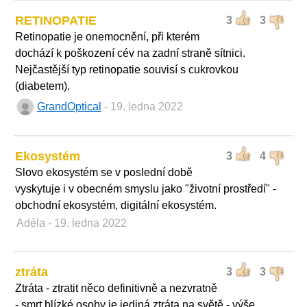
RETINOPATIE
3
3
Retinopatie je onemocnění, při kterém
dochází k poškození cév na zadní straně sítnici.
Nejčastější typ retinopatie souvisí s cukrovkou
(diabetem).
GrandOptical
- 19. ledna 2022
Ekosystém
3
4
Slovo ekosystém se v poslední době
vyskytuje i v obecném smyslu jako "životní prostředí" -
obchodní ekosystém, digitální ekosystém.
Adéla
- 19. ledna 2022
ztráta
3
3
Ztráta - ztratit něco definitivně a nezvratně
- smrt blízké osoby je jediná ztráta na světě - výše