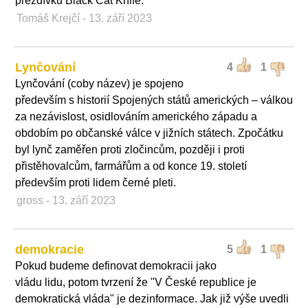
přezdívku Black Cat Knife.
Tomáš Krejčí
- 13. září 2023
Lynčování
4
1
Lynčování (coby název) je spojeno
především s historií Spojených států amerických – válkou
za nezávislost, osidlováním amerického západu a
obdobím po občanské válce v jižních státech. Zpočátku
byl lynč zaměřen proti zločincům, později i proti
přistěhovalcům, farmářům a od konce 19. století
především proti lidem černé pleti.
gross
- 13. září 2023
demokracie
5
1
Pokud budeme definovat demokracii jako
vládu lidu, potom tvrzení že "V České republice je
demokratická vláda" je dezinformace. Jak již výše uvedli