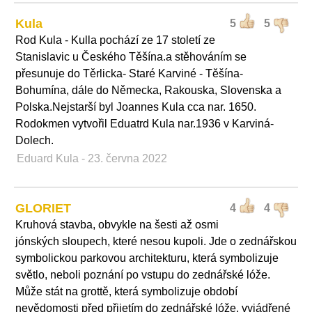
Kula
5
5
Rod Kula - Kulla pochází ze 17 století ze
Stanislavic u Českého Těšína.a stěhováním se
přesunuje do Těrlicka- Staré Karviné - Těšína-
Bohumína, dále do Německa, Rakouska, Slovenska a
Polska.Nejstarší byl Joannes Kula cca nar. 1650.
Rodokmen vytvořil Eduatrd Kula nar.1936 v Karviná-
Dolech.
Eduard Kula
- 23. června 2022
GLORIET
4
4
Kruhová stavba, obvykle na šesti až osmi
jónských sloupech, které nesou kupoli. Jde o zednářskou
symbolickou parkovou architekturu, která symbolizuje
světlo, neboli poznání po vstupu do zednářské lóže.
Může stát na grottě, která symbolizuje období
nevědomosti před přijetím do zednářské lóže, vyjádřené