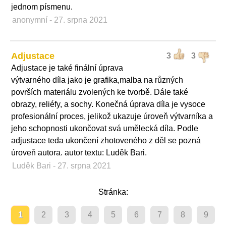
jednom písmenu.
anonymní
- 27. srpna 2021
Adjustace
3
3
Adjustace je také finální úprava
výtvarného díla jako je grafika,malba na různých
površích materiálu zvolených ke tvorbě. Dále také
obrazy, reliéfy, a sochy. Konečná úprava díla je vysoce
profesionální proces, jelikož ukazuje úroveň výtvarníka a
jeho schopnosti ukončovat svá umělecká díla. Podle
adjustace teda ukončení zhotoveného z děl se pozná
úroveň autora. autor textu: Luděk Bari.
Luděk Bari
- 27. srpna 2021
Stránka:
1
2
3
4
5
6
7
8
9