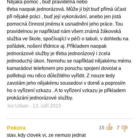
Nějaká pomoc , buď pravidelná nebo
třeba naopak jednorázová. Může jí být buď přímá účast
při nějaké práci , buď její vykonávání, anebo jen jistá
pomocná činnost jinému k usnadnění jeho práce. Tou
pravidelnou je například nám všem známá žákovská
služba ve škole, spočívající v péči o tabuli, v dohledu na
pořádek, nošení třídnice aj. Příkladem naopak
jednorázové služby je třeba jednorázový i zcela
jednoduchý úkon. Nemohu se například nějakému mému
kamarádovi telefonem pro poruchu spojení dovolat a
potřebuji mu něco důležitého vyřídit. Z nouze tedy
zavolám jeho nějakému sousedovi v domě a poprosím
ho o vyřízení vzkazu . A to vyřízení vzkazu je příkladem
prokázání jednorázové služby.
Ivo Urban
- 13. září 2023
Pokora
15
7
stav, kdy clovek vi, ze nemusi jednat