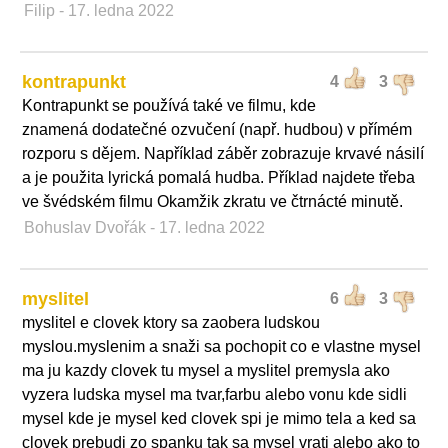
Filip
- 17. ledna 2022
kontrapunkt
4
3
Kontrapunkt se používá také ve filmu, kde
znamená dodatečné ozvučení (např. hudbou) v přímém
rozporu s dějem. Například záběr zobrazuje krvavé násilí
a je použita lyrická pomalá hudba. Příklad najdete třeba
ve švédském filmu Okamžik zkratu ve čtrnácté minutě.
Bohuslav Dvořák
- 17. ledna 2022
myslitel
6
3
myslitel e clovek ktory sa zaobera ludskou
myslou.myslenim a snaži sa pochopit co e vlastne mysel
ma ju kazdy clovek tu mysel a myslitel premysla ako
vyzera ludska mysel ma tvar,farbu alebo vonu kde sidli
mysel kde je mysel ked clovek spi je mimo tela a ked sa
clovek prebudi zo spanku tak sa mysel vrati alebo ako to