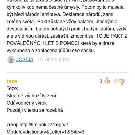
kýmkoliv kdo nemá čestné úmysly. Potom by to musela
být Mezinárodní smlouva. Deklarace národů, zemí
celého světa . Pakt zůstane vždy paktem, útočným a
devastujícím, bojem bohatých proti chudým státům, vždy
ale s vidinou ukrást, zastrašit, zmocnit se. TO JE PAKT Z
POVÁLEČNÝCH LET S POMOCÍ která byla draze
vykoupena a zaplacena jůůůů ese sácku.
JOSBIS
- 15. února 2022
teze
3
4
Teze:
Stručné výchozí tvrzení
Odůvodněný výrok
Později v textu se rozebírá
zdroj: http://fim.uhk.cz/cogn/?
Module=dictionary&Letter=T&Site=3