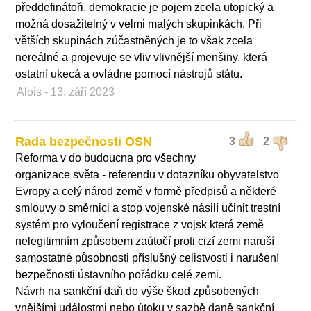
předdefinátoři, demokracie je pojem zcela utopický a
možná dosažitelný v velmi malých skupinkách. Při
větších skupinách zúčastněných je to však zcela
nereálné a projevuje se vliv vlivnější menšiny, která
ostatní ukecá a ovládne pomocí nástrojů státu.
Alois
- 13. září 2023
Rada bezpečnosti OSN
3
2
Reforma v do budoucna pro všechny
organizace světa - referendu v dotazníku obyvatelstvo
Evropy a celý národ země v formě předpisů a některé
smlouvy o směrnici a stop vojenské násilí učinit trestní
systém pro vyloučení registrace z vojsk která země
nelegitimním způsobem zaútočí proti cizí zemi naruší
samostatné působnosti příslušný celistvosti i narušení
bezpečnosti ústavního pořádku celé zemi.
Návrh na sankční daň do výše škod způsobených
vnějšími událostmi nebo útoku v sazbě daně sankční