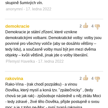
skupině šumivých vín.
anonymní
- 17. ledna 2022
demokracie
2
4
Demokracie je státní zřízení, které vznikne
demokratickými volbami. Demokratické volby: volby jsou
povinné pro všechny voliče (aby se dosáhlo většiny –
tedy lidu), a současně volby musí být jen mezi dvěma
objekty – kvůli většině, jinak jde o volby liberální.
Přemysl Havelka
- 17. ledna 2022
rakovina
2
4
Rako-Vina - (rak chodí pozpátku) - a vinou
člověka, který myslí a koná tzv. "zpátečnicky" , (tedy
chová se jak rak) - způsobuje následně u něj ztrátu Moci
- tedy zdravé , živé tělo člověka, přijde postupně o svou
moc a je z toho ne-Moc - nyní zvaná rakovina .